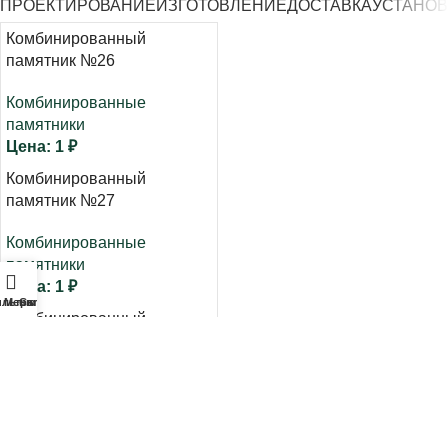
ПРОЕКТИРОВАНИЕ
ИЗГОТОВЛЕНИЕ
ДОСТАВКА
УСТАНОВ
Комбинированный
памятник №26
Комбинированные
памятники
1
₽
Комбинированный
памятник №27
Комбинированные
памятники
1
₽
ильтры
Меню
Cart
Комбинированный
памятник №28
Комбинированные
памятники
1
₽