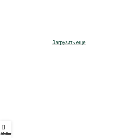
Загрузить еще
ая панель
Меню
Cart