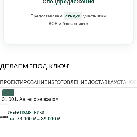
Спецпредложения
Предоставляем
скидки
участникам
ВОВ и блокадникам
ДЕЛАЕМ "ПОД КЛЮЧ"
ПРОЕКТИРОВАНИЕ
ИЗГОТОВЛЕНИЕ
ДОСТАВКА
УСТАНОВ
01.001. Ангел с зеркалом
Резные памятники
еню
Cart
73 000
₽
–
89 000
₽
01.002.Прекрасный ангел