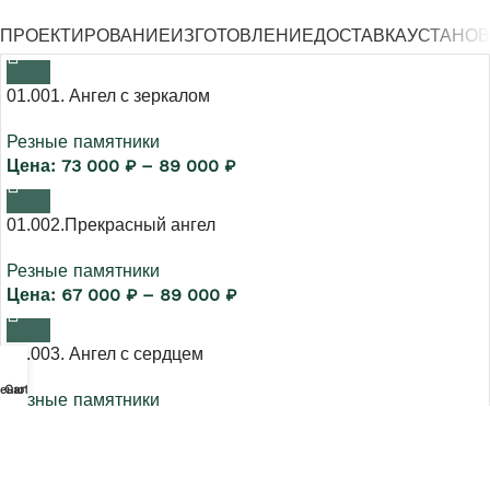
ПРОЕКТИРОВАНИЕ
ИЗГОТОВЛЕНИЕ
ДОСТАВКА
УСТАНОВ
01.001. Ангел с зеркалом
Резные памятники
73 000
₽
–
89 000
₽
01.002.Прекрасный ангел
Резные памятники
67 000
₽
–
89 000
₽
01.003. Ангел с сердцем
еню
Cart
Резные памятники
72 000
₽
–
86 000
₽
01.004. Ангел с овалом